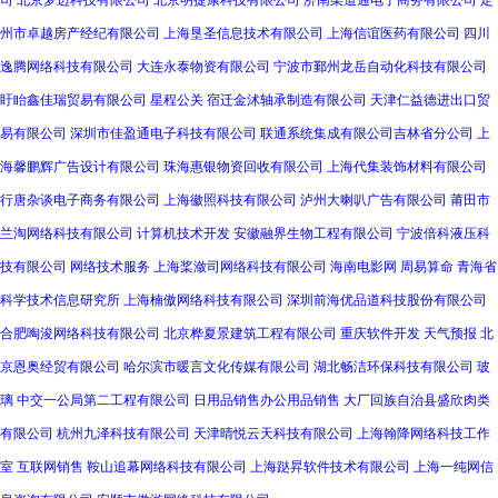
司
北京梦迈科技有限公司
北京明捷康科技有限公司
济南渠道通电子商务有限公司
定
州市卓越房产经纪有限公司
上海垦圣信息技术有限公司
上海信谊医药有限公司
四川
逸腾网络科技有限公司
大连永泰物资有限公司
宁波市鄞州龙岳自动化科技有限公司
盱眙鑫佳瑞贸易有限公司
星程公关
宿迁金沭轴承制造有限公司
天津仁益德进出口贸
易有限公司
深圳市佳盈通电子科技有限公司
联通系统集成有限公司吉林省分公司
上
海馨鹏辉广告设计有限公司
珠海惠银物资回收有限公司
上海代集装饰材料有限公司
行唐杂谈电子商务有限公司
上海徽照科技有限公司
泸州大喇叭广告有限公司
莆田市
兰淘网络科技有限公司
计算机技术开发
安徽融界生物工程有限公司
宁波倍科液压科
技有限公司
网络技术服务
上海桨潋司网络科技有限公司
海南电影网
周易算命
青海省
科学技术信息研究所
上海楠傲网络科技有限公司
深圳前海优品道科技股份有限公司
合肥啕浚网络科技有限公司
北京桦夏景建筑工程有限公司
重庆软件开发
天气预报
北
京恩奥经贸有限公司
哈尔滨市暖言文化传媒有限公司
湖北畅洁环保科技有限公司
玻
璃
中交一公局第二工程有限公司
日用品销售办公用品销售
大厂回族自治县盛欣肉类
有限公司
杭州九泽科技有限公司
天津晴悦云天科技有限公司
上海翰降网络科技工作
室
互联网销售
鞍山追幕网络科技有限公司
上海跶昇软件技术有限公司
上海一纯网信