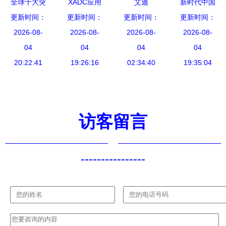
全球十大突
XADC应用
艾迪
新时代中国
子技术前沿
更新时间：
破性技术
更新时间：
深度解析
更新时间：
MINI900丰
调研行之看
更新时间：
发展
麻省理工科
2026-08-
从入门到精
2026-08-
田/雷克萨
2026-08-
区域·中部
2026-08-
技评论电子
04
通的全面指
04
斯智能钥匙
04
篇 湖北锻
04
领域颠覆性
20:22:41
19:26:16
南
OBD匹配方
02:34:40
造万亿级光
19:35:04
展望
法解析
电子信息产
业集群，驱
动电子技术
访客留言
开发新引擎
----------------