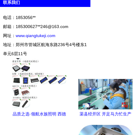
联系我们
电话：1853056**
邮箱：185300627**
246@163.com
网址：
www.qiangtukeji.com
地址：郑州市管城区航海东路236号4号楼东1
单元6层11号
品质之选·领航水族照明 西德
渠县经开区 开足马力忙生产
利电子 Apollo 4 LED水族灯
奋力夺取开门红 | 电子技术开
全解析
发谱写新篇