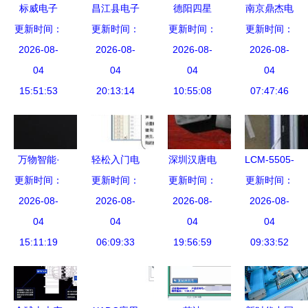
标威电子
昌江县电子
德阳四星
南京鼎杰电
BMS开发技
更新时间：
技术开发如
更新时间：
更新时间：
FS
子技术开发
更新时间：
术方案及电
2026-08-
何决战高端
2026-08-
WF485IE
2026-08-
电子技术开
2026-08-
子技术开发
04
配套电子控
04
智能通信的
04
发的领航者
04
15:51:53
实践
20:13:14
制领域
可靠之选
10:55:08
07:47:46
万物智能·
轻松入门电
深圳汉唐电
LCM-5505-
更新时间：
轻时代 上
更新时间：
子技术 免
更新时间：
子科技 电
32NTK性能
更新时间：
海睿赛德电
2026-08-
费学习与全
2026-08-
子技术开发
2026-08-
解析与应用
2026-08-
子科技举
04
国邮购套件
04
的创新引领
04
前景 电子
04
15:11:19
办“2020
06:09:33
全指南
19:56:59
者
技术开发新
09:33:52
RT-Thread
选择
开发者大
会”推动电